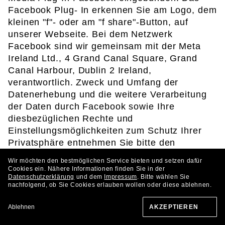
Facebook Plug- In erkennen Sie am Logo, dem
kleinen "f"- oder am "f share"-Button, auf
unserer Webseite. Bei dem Netzwerk
Facebook sind wir gemeinsam mit der Meta
Ireland Ltd., 4 Grand Canal Square, Grand
Canal Harbour, Dublin 2 Ireland,
verantwortlich. Zweck und Umfang der
Datenerhebung und die weitere Verarbeitung
der Daten durch Facebook sowie Ihre
diesbezüglichen Rechte und
Einstellungsmöglichkeiten zum Schutz Ihrer
Privatsphäre entnehmen Sie bitte den
Datenschutzhinweisen von Facebook.
https://d
Wir möchten den bestmöglichen Service bieten und setzen dafür
e-de.facebook.com/policy.php
Cookies ein. Nähere Informationen finden Sie in der
Datenschutzerklärung
und dem
Impressum
. Bitte wählen Sie
nachfolgend, ob Sie Cookies erlauben wollen oder diese ablehnen.
Twitter
Ablehnen
AKZEPTIEREN
Auf unserer Webseite finden Sie auch das